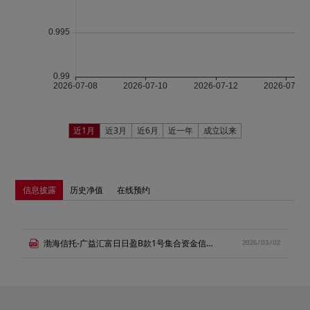
近1月
近3月
近6月
近一年
成立以来
信息披露
历史净值
在线预约
渤海信托-广益汇富日日盈B款1号集合资金信托计划推介书.pdf
2026/03/02