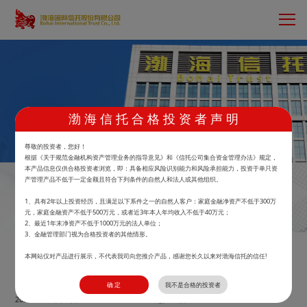
渤 海 信 托 合 格 投 资 者 声 明
首页
>
鲲鹏财富
>
产品中心
尊敬的投资者，您好！
根据《关于规范金融机构资产管理业务的指导意见》和《信托公司集合资金管理办法》规定，
本产品信息仅供合格投资者浏览，即：具备相应风险识别能力和风险承担能力，投资于单只资
产管理产品不低于一定金额且符合下列条件的自然人和法人或其他组织。
渤海信托-广益汇富日日盈B款1号集合资金信
1、具有2年以上投资经历，且满足以下系件之一的自然人客户：家庭金融净资产不低于300万
元，家庭金融资产不低于500万元，或者近3年本人年均收入不低于40万元；
托计划
2、最近1年末净资产不低于1000万元的法人单位；
3、金融管理部门视为合格投资者的其他情形。
马上预约
本网站仅对产品进行展示，不代表我司向您推介产品，感谢您长久以来对渤海信托的信任!
1.005255
30
万元
确 定
我不是合格的投资者
2026.07.28单位净值
起投金额