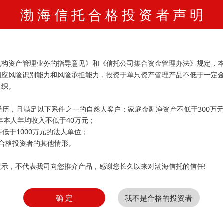
渤 海 信 托 合 格 投 资 者 声 明
务
网上信托
！
机构资产管理业务的指导意见》和《信托公司集合资金管理办法》规定，
相应风险识别能力和风险承担能力，投资于单只资产管理产品不低于一定
组织。
经历，且满足以下系件之一的自然人客户：家庭金融净资产不低于300万
3年本人年均收入不低于40万元；
不低于1000万元的法人单位；
合格投资者的其他情形。
展示，不代表我司向您推介产品，感谢您长久以来对渤海信托的信任!
确 定
我不是合格的投资者