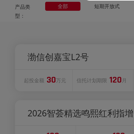
全部
短期开放式
产品类
型：
渤信创嘉宝L2号
30
120
起投金额
万元
信托计划期限
月
2026智荟精选鸣熙红利指增