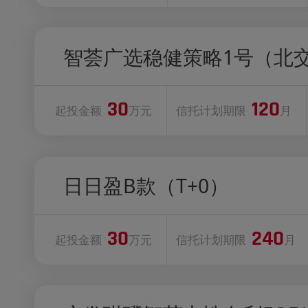
智荟广选稳健策略1号（北
30
120
起投金额
万元
信托计划期限
月
日日盈B款（T+0）
30
240
起投金额
万元
信托计划期限
月