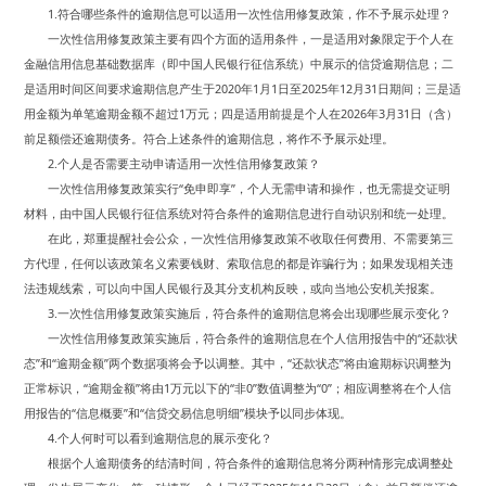
1.符合哪些条件的逾期信息可以适用一次性信用修复政策，作不予展示处理？
一次性信用修复政策主要有四个方面的适用条件，一是适用对象限定于个人在
金融信用信息基础数据库（即中国人民银行征信系统）中展示的信贷逾期信息；二
是适用时间区间要求逾期信息产生于2020年1月1日至2025年12月31日期间；三是适
用金额为单笔逾期金额不超过1万元；四是适用前提是个人在2026年3月31日（含）
前足额偿还逾期债务。符合上述条件的逾期信息，将作不予展示处理。
2.个人是否需要主动申请适用一次性信用修复政策？
一次性信用修复政策实行“免申即享”，个人无需申请和操作，也无需提交证明
材料，由中国人民银行征信系统对符合条件的逾期信息进行自动识别和统一处理。
在此，郑重提醒社会公众，一次性信用修复政策不收取任何费用、不需要第三
方代理，任何以该政策名义索要钱财、索取信息的都是诈骗行为；如果发现相关违
法违规线索，可以向中国人民银行及其分支机构反映，或向当地公安机关报案。
3.一次性信用修复政策实施后，符合条件的逾期信息将会出现哪些展示变化？
一次性信用修复政策实施后，符合条件的逾期信息在个人信用报告中的“还款状
态”和“逾期金额”两个数据项将会予以调整。其中，“还款状态”将由逾期标识调整为
正常标识，“逾期金额”将由1万元以下的“非0”数值调整为“0”；相应调整将在个人信
用报告的“信息概要”和“信贷交易信息明细”模块予以同步体现。
4.个人何时可以看到逾期信息的展示变化？
根据个人逾期债务的结清时间，符合条件的逾期信息将分两种情形完成调整处