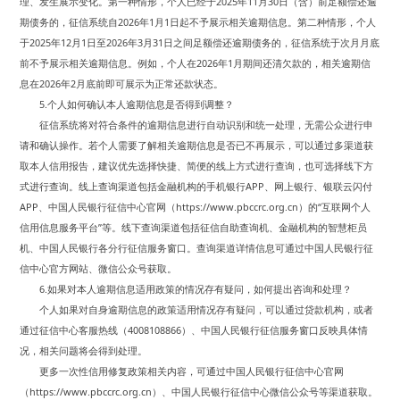
理、发生展示变化。第一种情形，个人已经于2025年11月30日（含）前足额偿还逾
期债务的，征信系统自2026年1月1日起不予展示相关逾期信息。第二种情形，个人
于2025年12月1日至2026年3月31日之间足额偿还逾期债务的，征信系统于次月月底
前不予展示相关逾期信息。例如，个人在2026年1月期间还清欠款的，相关逾期信
息在2026年2月底前即可展示为正常还款状态。
5.个人如何确认本人逾期信息是否得到调整？
征信系统将对符合条件的逾期信息进行自动识别和统一处理，无需公众进行申
请和确认操作。若个人需要了解相关逾期信息是否已不再展示，可以通过多渠道获
取本人信用报告，建议优先选择快捷、简便的线上方式进行查询，也可选择线下方
式进行查询。线上查询渠道包括金融机构的手机银行APP、网上银行、银联云闪付
APP、中国人民银行征信中心官网（https://www.pbccrc.org.cn）的“互联网个人
信用信息服务平台”等。线下查询渠道包括征信自助查询机、金融机构的智慧柜员
机、中国人民银行各分行征信服务窗口。查询渠道详情信息可通过中国人民银行征
信中心官方网站、微信公众号获取。
6.如果对本人逾期信息适用政策的情况存有疑问，如何提出咨询和处理？
个人如果对自身逾期信息的政策适用情况存有疑问，可以通过贷款机构，或者
通过征信中心客服热线（4008108866）、中国人民银行征信服务窗口反映具体情
况，相关问题将会得到处理。
更多一次性信用修复政策相关内容，可通过中国人民银行征信中心官网
（https://www.pbccrc.org.cn）、中国人民银行征信中心微信公众号等渠道获取。