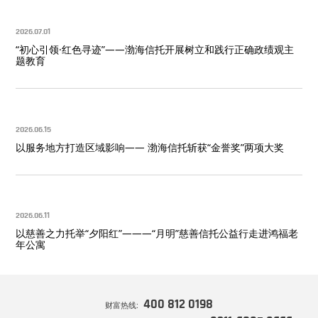
2026.07.01
“初心引领·红色寻迹”——渤海信托开展树立和践行正确政绩观主
题教育
2026.06.15
以服务地方打造区域影响—— 渤海信托斩获“金誉奖”两项大奖
2026.06.11
以慈善之力托举“夕阳红”———“月明”慈善信托公益行走进鸿福老
年公寓
400 812 0198
财富热线: