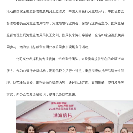
活动由国家金融监督管理总局河北监管局、中国人民银行河北省分行、中国证券监
督管理委员会河北监管局指导，河北省银行业协会、保险行业协会主办。国家金融
监督管理总局河北监管局局长王文刚、副局长宗涛出席活动，全省83家金融机构共
同参与。渤海信托总裁章全明代表公司参加现场宣传活动。
公司充分发挥机构专业优势，组成宣传团队，为投资者提供细心的金融咨询
服务。作为非银行金融机构，渤海信托立足行业特点，重点围绕信托产品适当性管
理、防范非法集资、识别金融诈骗等内容，通过现场咨询、案例讲解、资料发放等
方式，向公众普及金融知识，提升风险防范意识。